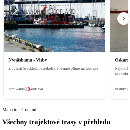
Nynäshamn - Visby
Oskars
Z oblasti Stockholmu několikrát denně přímo na Gotland.
Nejkratší
několikrá
Mapa tras Gotland
Všechny trajektové trasy v přehledu