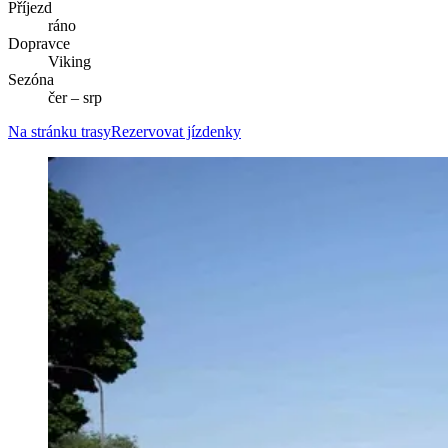
Příjezd
ráno
Dopravce
Viking
Sezóna
čer – srp
Na stránku trasy
Rezervovat jízdenky