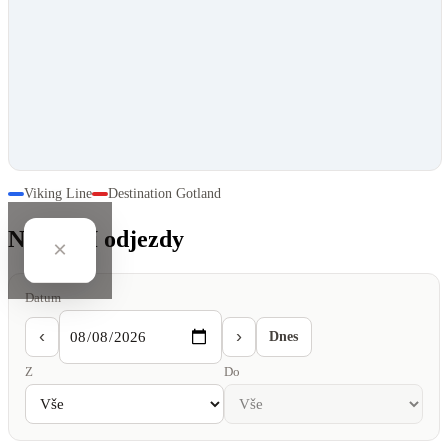
Viking Line
Destination Gotland
Nejbližší odjezdy
×
Datum
‹
›
Dnes
Z
Do