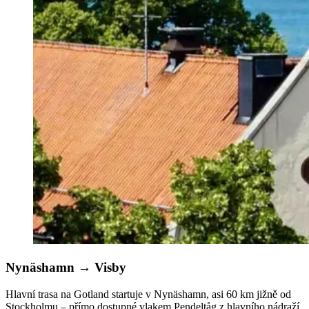
Nynäshamn
→
Visby
Hlavní trasa na Gotland startuje v Nynäshamn, asi 60 km jižně od
Stockholmu – přímo dostupné vlakem Pendeltåg z hlavního nádraží.