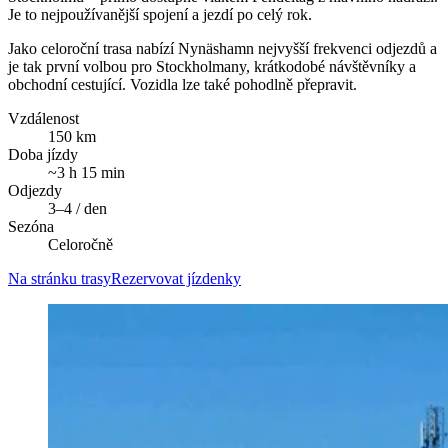
Je to nejpoužívanější spojení a jezdí po celý rok.
Jako celoroční trasa nabízí Nynäshamn nejvyšší frekvenci odjezdů a
je tak první volbou pro Stockholmany, krátkodobé návštěvníky a
obchodní cestující. Vozidla lze také pohodlně přepravit.
Vzdálenost
150 km
Doba jízdy
~3 h 15 min
Odjezdy
3–4 / den
Sezóna
Celoročně
Na stránku trasy
Rezervovat jízdenky