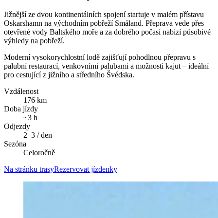
Jižnější ze dvou kontinentálních spojení startuje v malém přístavu
Oskarshamn na východním pobřeží Småland. Přeprava vede přes
otevřené vody Baltského moře a za dobrého počasí nabízí působivé
výhledy na pobřeží.
Moderní vysokorychlostní lodě zajišťují pohodlnou přepravu s
palubní restaurací, venkovními palubami a možností kajut – ideální
pro cestující z jižního a středního Švédska.
Vzdálenost
176 km
Doba jízdy
~3 h
Odjezdy
2–3 / den
Sezóna
Celoročně
Na stránku trasy
Rezervovat jízdenky