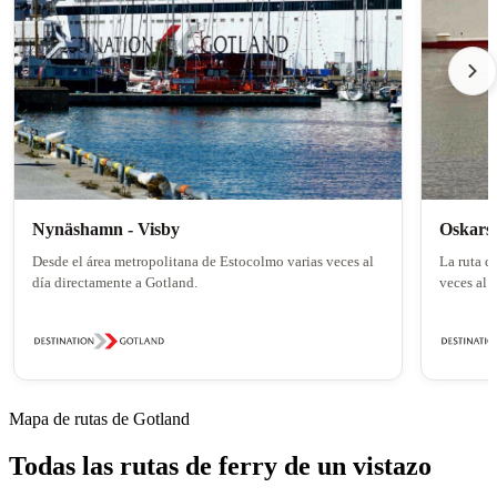
Nynäshamn - Visby
Oskars
Desde el área metropolitana de Estocolmo varias veces al
La ruta d
día directamente a Gotland.
veces al d
Mapa de rutas de Gotland
Todas las rutas de ferry de un vistazo