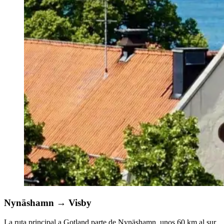
Nynäshamn
→
Visby
La ruta principal a Gotland parte de Nynäshamn, unos 60 km al sur