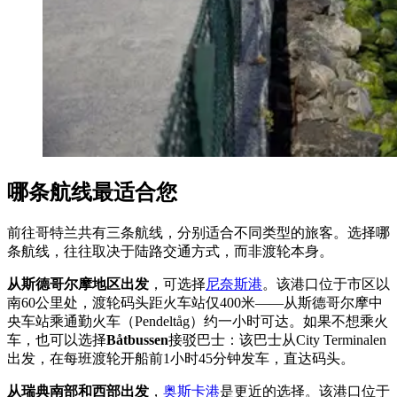
哪条航线最适合您
前往哥特兰共有三条航线，分别适合不同类型的旅客。选择哪
条航线，往往取决于陆路交通方式，而非渡轮本身。
从斯德哥尔摩地区出发
，可选择
尼奈斯港
。该港口位于市区以
南60公里处，渡轮码头距火车站仅400米——从斯德哥尔摩中
央车站乘通勤火车（Pendeltåg）约一小时可达。如果不想乘火
车，也可以选择
Båtbussen
接驳巴士：该巴士从City Terminalen
出发，在每班渡轮开船前1小时45分钟发车，直达码头。
从瑞典南部和西部出发
，
奥斯卡港
是更近的选择。该港口位于