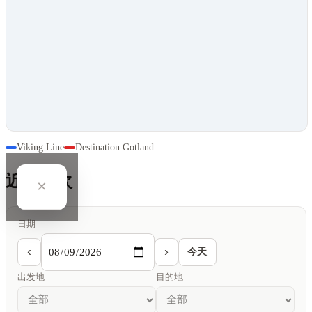
Viking Line
Destination Gotland
近期班次
×
日期
‹
›
今天
出发地
目的地