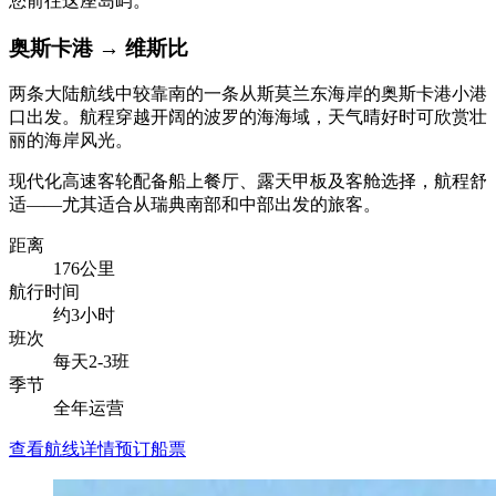
您前往这座岛屿。
奥斯卡港
→
维斯比
两条大陆航线中较靠南的一条从斯莫兰东海岸的奥斯卡港小港
口出发。航程穿越开阔的波罗的海海域，天气晴好时可欣赏壮
丽的海岸风光。
现代化高速客轮配备船上餐厅、露天甲板及客舱选择，航程舒
适——尤其适合从瑞典南部和中部出发的旅客。
距离
176公里
航行时间
约3小时
班次
每天2-3班
季节
全年运营
查看航线详情
预订船票