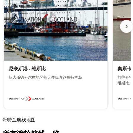
尼奈斯港 - 维斯比
奥斯卡港
从大斯德哥尔摩地区每天多班直达哥特兰岛
前往哥特
维斯比。
哥特兰航线地图