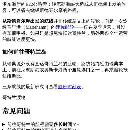
沿东海岸的E22公路旁；经厄勒海峡大桥或从哥德堡出发的旅
客，可以省去绕经斯德哥尔摩的路程。
从斯德哥尔摩出发的航线
并非传统意义上的渡轮，而是一次途
经马里港（Mariehamn）的
迷你邮轮
——仅在夏季运营，且没
有车辆甲板。如果只是想尽快抵达哥特兰，另外两条全年运营
的航线速度更快。
如何前往哥特兰岛
从瑞典境外没有直达哥特兰岛的渡轮。路线始终经由瑞典本
土，前往尼奈斯港或奥斯卡港两个渡轮港口之一，再乘渡轮抵
达维斯比。
三条航线的最新班次可查看
航班时刻表
。
哥特兰渡轮
常见问题
前往哥特兰的航程需要多长时间？
+