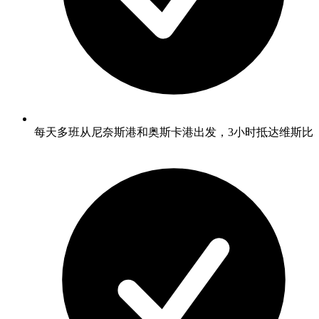
每天多班从尼奈斯港和奥斯卡港出发，3小时抵达维斯比