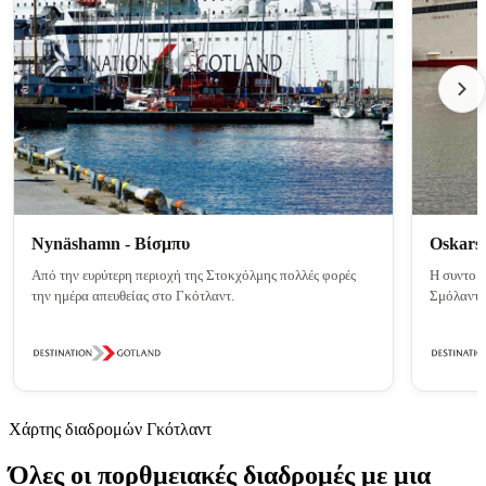
Nynäshamn - Βίσμπυ
Oskars
Από την ευρύτερη περιοχή της Στοκχόλμης πολλές φορές
Η συντομό
την ημέρα απευθείας στο Γκότλαντ.
Σμόλαντ π
Χάρτης διαδρομών Γκότλαντ
Όλες οι πορθμειακές διαδρομές με μια